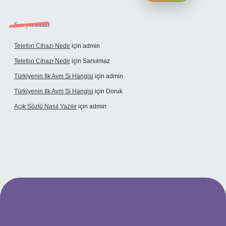
Son yorumlar
Telefon Cihazı Nedir
için
admin
Telefon Cihazı Nedir
için
Sarsılmaz
Türkiyenin Ilk Avm Si Hangisi
için
admin
Türkiyenin Ilk Avm Si Hangisi
için
Doruk
Açık Sözlü Nasıl Yazılır
için
admin
dresi