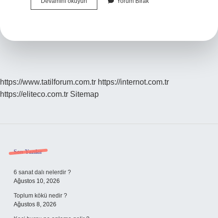
Dove
Devamını okuyun
Yorum Bırak
Sabun
Siyah
Noktalara
Iyi
Gelir
Mi
https://www.tatilforum.com.tr
https://internot.com.tr
https://eliteco.com.tr
Sitemap
Sidebar
Son Yazılar
6 sanat dalı nelerdir ?
Ağustos 10, 2026
Toplum kökü nedir ?
Ağustos 8, 2026