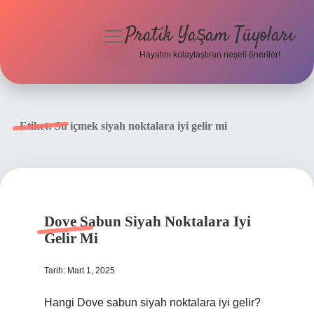
Pratik Yaşam Tüyoları
menüyü
aç
Hayatını kolaylaştıran neşeli öneriler!
Anasayfa
Gizlilik Politikası
Etiket:
Su içmek siyah noktalara iyi gelir mi
Yasal Uyarı
Hakkımızda
Dove Sabun Siyah Noktalara Iyi
Gelir Mi
Tarih: Mart 1, 2025
Hangi Dove sabun siyah noktalara iyi gelir?