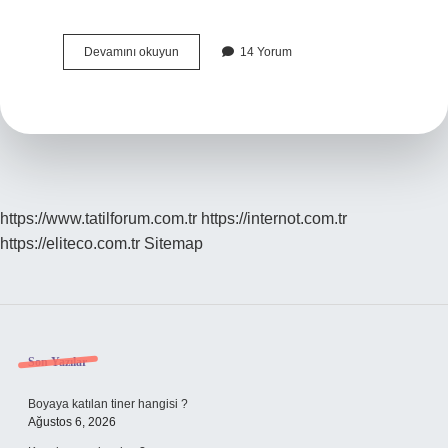
Buharlaşma
Devamını okuyun
14 Yorum
Olayı
Sırasında
Maddeler
Ne
Olur
https://www.tatilforum.com.tr
https://internot.com.tr
https://eliteco.com.tr
Sitemap
Sidebar
Son Yazılar
Boyaya katılan tiner hangisi ?
Ağustos 6, 2026