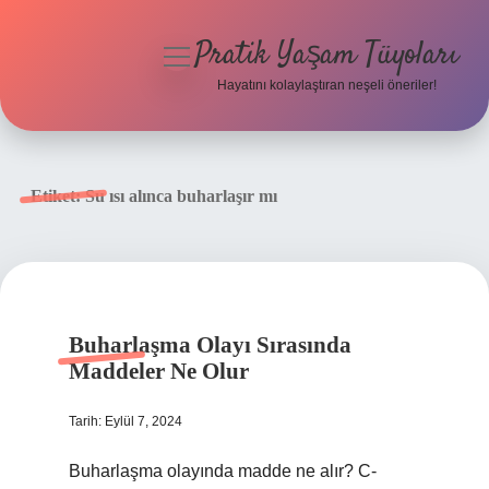
Pratik Yaşam Tüyoları
menüyü
aç
Hayatını kolaylaştıran neşeli öneriler!
Anasayfa
Gizlilik Politikası
Etiket:
Su ısı alınca buharlaşır mı
Yasal Uyarı
Hakkımızda
Buharlaşma Olayı Sırasında
Maddeler Ne Olur
Tarih: Eylül 7, 2024
Buharlaşma olayında madde ne alır? C-