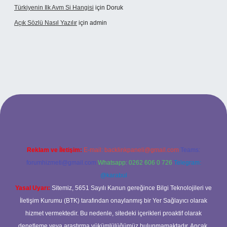
Türkiyenin Ilk Avm Si Hangisi
için
Doruk
Açık Sözlü Nasıl Yazılır
için
admin
 adresi
Reklam ve İletişim:
E-mail:
backlinkpaneli@gmail.com
Teams:
forumhizmeti@gmail.com
Whatsapp: 0262 606 0 726
Telegram:
@karabul
Yasal Uyarı:
Sitemiz, 5651 Sayılı Kanun gereğince Bilgi Teknolojileri ve
İletişim Kurumu (BTK) tarafından onaylanmış bir Yer Sağlayıcı olarak
hizmet vermektedir. Bu nedenle, sitedeki içerikleri proaktif olarak
denetleme veya araştırma yükümlülüğümüz bulunmamaktadır. Ancak,