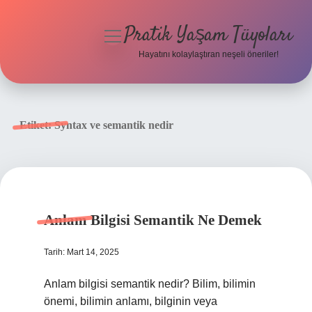
Pratik Yaşam Tüyoları
menüyü
aç
Hayatını kolaylaştıran neşeli öneriler!
Anasayfa
Gizlilik Politikası
Etiket:
Syntax ve semantik nedir
Yasal Uyarı
Hakkımızda
Anlam Bilgisi Semantik Ne Demek
Tarih: Mart 14, 2025
Anlam bilgisi semantik nedir? Bilim, bilimin
önemi, bilimin anlamı, bilginin veya