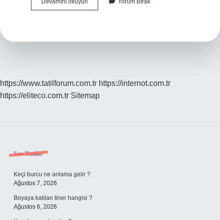
Anlam
Devamını okuyun
Yorum Bırak
Bilgisi
Semantik
Ne
Demek
https://www.tatilforum.com.tr
https://internot.com.tr
https://eliteco.com.tr
Sitemap
Sidebar
Son Yazılar
Keçi burcu ne anlama gelir ?
Ağustos 7, 2026
Boyaya katılan tiner hangisi ?
Ağustos 6, 2026