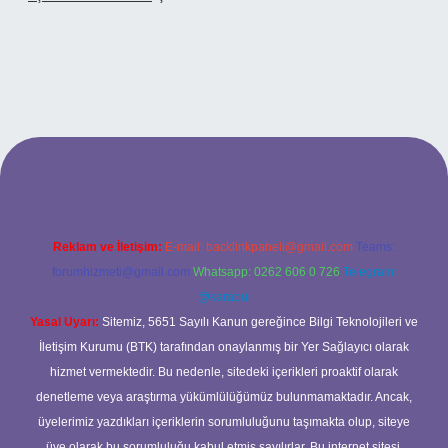
 adresi
Reklam ve İletişim:
E-mail:
backlinkpaneli@gmail.com
Teams:
forumhizmeti@gmail.com
Whatsapp: 0262 606 0 726
Telegram:
@karabul
Yasal Uyarı:
Sitemiz, 5651 Sayılı Kanun gereğince Bilgi Teknolojileri ve
İletişim Kurumu (BTK) tarafından onaylanmış bir Yer Sağlayıcı olarak
hizmet vermektedir. Bu nedenle, sitedeki içerikleri proaktif olarak
denetleme veya araştırma yükümlülüğümüz bulunmamaktadır. Ancak,
üyelerimiz yazdıkları içeriklerin sorumluluğunu taşımakta olup, siteye
üye olarak bu sorumluluğu kabul etmiş sayılırlar. Bu internet sitesi,