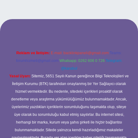
adresi
Reklam ve İletişim:
E-mail:
backlinkpaneli@gmail.com
Teams:
forumhizmeti@gmail.com
Whatsapp: 0262 606 0 726
Telegram:
@karabul
Yasal Uyarı:
Sitemiz, 5651 Sayılı Kanun gereğince Bilgi Teknolojileri ve
İletişim Kurumu (BTK) tarafından onaylanmış bir Yer Sağlayıcı olarak
hizmet vermektedir. Bu nedenle, sitedeki içerikleri proaktif olarak
denetleme veya araştırma yükümlülüğümüz bulunmamaktadır. Ancak,
üyelerimiz yazdıkları içeriklerin sorumluluğunu taşımakta olup, siteye
üye olarak bu sorumluluğu kabul etmiş sayılırlar. Bu internet sitesi,
herhangi bir marka, kurum veya şahıs şirketi ile hiçbir bağlantısı
bulunmamaktadır. Sitede yalnızca kendi hazırladığımız makaleler
paylaşılmaktadır. Burada yer alan içerikler haber niteliği taşımamakta