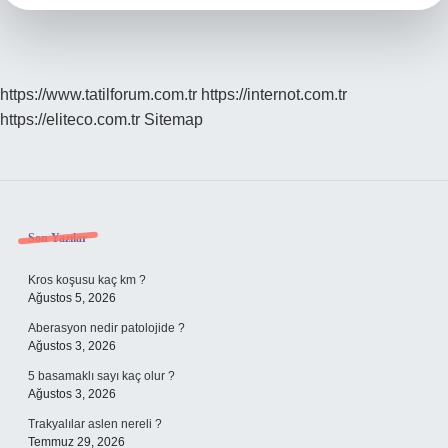
https://www.tatilforum.com.tr
https://internot.com.tr
https://eliteco.com.tr
Sitemap
Sidebar
Son Yazılar
Kros koşusu kaç km ?
Ağustos 5, 2026
Aberasyon nedir patolojide ?
Ağustos 3, 2026
5 basamaklı sayı kaç olur ?
Ağustos 3, 2026
Trakyalılar aslen nereli ?
Temmuz 29, 2026