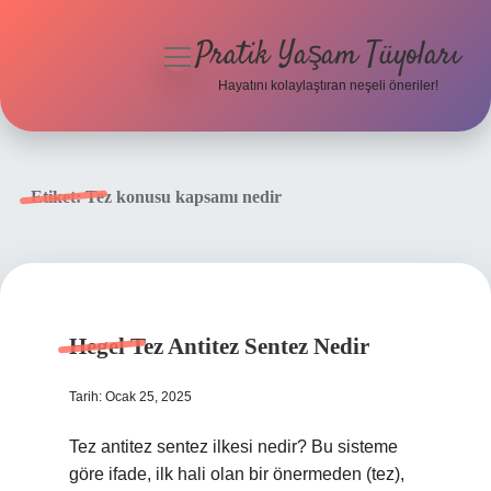
Pratik Yaşam Tüyoları
menüyü
aç
Hayatını kolaylaştıran neşeli öneriler!
Anasayfa
Gizlilik Politikası
Etiket:
Tez konusu kapsamı nedir
Yasal Uyarı
Hakkımızda
Hegel Tez Antitez Sentez Nedir
Tarih: Ocak 25, 2025
Tez antitez sentez ilkesi nedir? Bu sisteme
göre ifade, ilk hali olan bir önermeden (tez),