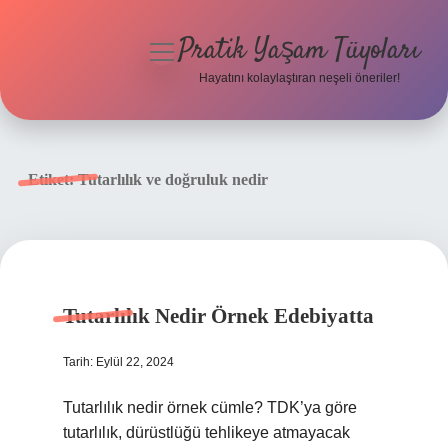
Pratik Yaşam Tüyoları
menüyü
aç
Hayatını kolaylaştıran neşeli öneriler!
Anasayfa
Gizlilik Politikası
Etiket:
Tutarlılık ve doğruluk nedir
Yasal Uyarı
Hakkımızda
Tutarlılık Nedir Örnek Edebiyatta
Tarih: Eylül 22, 2024
Tutarlılık nedir örnek cümle? TDK’ya göre
tutarlılık, dürüstlüğü tehlikeye atmayacak