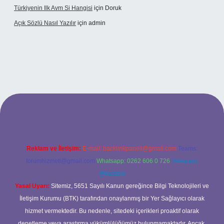
Türkiyenin Ilk Avm Si Hangisi
için
Doruk
Açık Sözlü Nasıl Yazılır
için
admin
adresi
Reklam ve İletişim:
E-mail:
backlinkpaneli@gmail.com
Teams:
forumhizmeti@gmail.com
Whatsapp: 0262 606 0 726
Telegram:
@karabul
Yasal Uyarı:
Sitemiz, 5651 Sayılı Kanun gereğince Bilgi Teknolojileri ve
İletişim Kurumu (BTK) tarafından onaylanmış bir Yer Sağlayıcı olarak
hizmet vermektedir. Bu nedenle, sitedeki içerikleri proaktif olarak
denetleme veya araştırma yükümlülüğümüz bulunmamaktadır. Ancak,