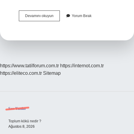
Tutarlılık
Devamını okuyun
Yorum Bırak
Nedir
Örnek
Edebiyatta
https://www.tatilforum.com.tr
https://internot.com.tr
https://eliteco.com.tr
Sitemap
Sidebar
Son Yazılar
Toplum kökü nedir ?
Ağustos 8, 2026