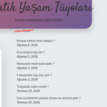
atik Yaşam Tüyoları
Hayatını kolaylaştıran neşeli öneriler!
Sidebar
Son Yazılar
tulipbet giriş adresi
Boyaya katılan tiner hangisi ?
Ağustos 6, 2026
Kros koşusu kaç km ?
Ağustos 5, 2026
Aberasyon nedir patolojide ?
Ağustos 3, 2026
5 basamaklı sayı kaç olur ?
Ağustos 3, 2026
Trakyalılar aslen nereli ?
Temmuz 29, 2026
Kan hücrelerinin yüksek olması ne anlama gelir ?
Temmuz 25, 2026