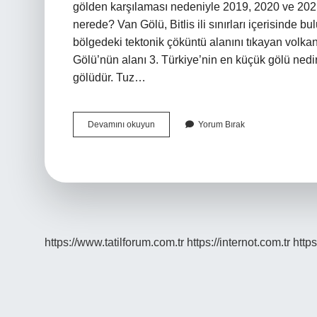
gölden karşılaması nedeniyle 2019, 2020 ve 202
nerede? Van Gölü, Bitlis ili sınırları içerisinde
bölgedeki tektonik çöküntü alanını tıkayan volka
Gölü’nün alanı 3. Türkiye’nin en küçük gölü nedi
gölüdür. Tuz…
Kuyucuk
Devamını okuyun
Yorum Bırak
Gölü
Nerededir
https://www.tatilforum.com.tr
https://internot.com.tr
https