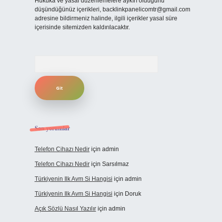
Hukuka ve yasal düzenlemelere aykırı olduğunu
düşündüğünüz içerikleri,
backlinkpanelicomtr@gmail.com
adresine bildirmeniz halinde, ilgili içerikler yasal süre
içerisinde sitemizden kaldırılacaktır.
Arama
Son yorumlar
Telefon Cihazı Nedir
için
admin
Telefon Cihazı Nedir
için
Sarsılmaz
Türkiyenin Ilk Avm Si Hangisi
için
admin
Türkiyenin Ilk Avm Si Hangisi
için
Doruk
Açık Sözlü Nasıl Yazılır
için
admin