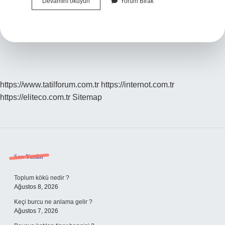
Venüs
Devamını okuyun
Yorum Bırak
Retroda
Ayrılanlar
Barışır
Mı
https://www.tatilforum.com.tr
https://internot.com.tr
https://eliteco.com.tr
Sitemap
Sidebar
Son Yazılar
Toplum kökü nedir ?
Ağustos 8, 2026
Keçi burcu ne anlama gelir ?
Ağustos 7, 2026