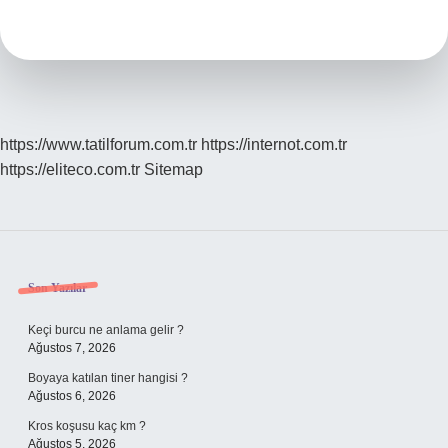
Videosu
Nasıl
Olmalı
https://www.tatilforum.com.tr
https://internot.com.tr
https://eliteco.com.tr
Sitemap
Sidebar
Son Yazılar
Keçi burcu ne anlama gelir ?
Ağustos 7, 2026
Boyaya katılan tiner hangisi ?
Ağustos 6, 2026
Kros koşusu kaç km ?
Ağustos 5, 2026