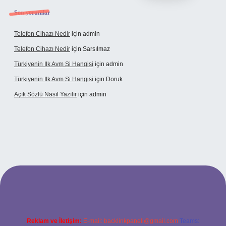
Son yorumlar
Telefon Cihazı Nedir
için
admin
Telefon Cihazı Nedir
için
Sarsılmaz
Türkiyenin Ilk Avm Si Hangisi
için
admin
Türkiyenin Ilk Avm Si Hangisi
için
Doruk
Açık Sözlü Nasıl Yazılır
için
admin
dresi
Reklam ve İletişim:
E-mail:
backlinkpaneli@gmail.com
Teams: