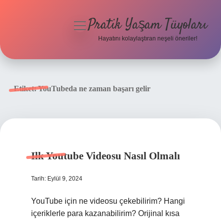
Pratik Yaşam Tüyoları
menüyü
aç
Hayatını kolaylaştıran neşeli öneriler!
Anasayfa
Gizlilik Politikası
Etiket:
YouTubeda ne zaman başarı gelir
Yasal Uyarı
Hakkımızda
Ilk Youtube Videosu Nasıl Olmalı
Tarih: Eylül 9, 2024
YouTube için ne videosu çekebilirim? Hangi
içeriklerle para kazanabilirim? Orijinal kısa