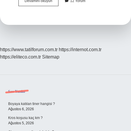
75Lik
Devamını okuyun
12 Yorum
Zıpkın
Şişi
Kaç
Cmdir
https://www.tatilforum.com.tr
https://internot.com.tr
https://eliteco.com.tr
Sitemap
Sidebar
Son Yazılar
Boyaya katılan tiner hangisi ?
Ağustos 6, 2026
Kros koşusu kaç km ?
Ağustos 5, 2026