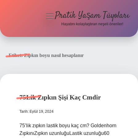
Pratik Yaşam Tüyoları
menüyü
aç
Hayatını kolaylaştıran neşeli öneriler!
Anasayfa
Gizlilik Politikası
Etiket:
Zıpkın boyu nasıl hesaplanır
Yasal Uyarı
Hakkımızda
75Lik Zıpkın Şişi Kaç Cmdir
Tarih: Eylül 19, 2024
75’lik zıpkın lastik boyu kaç cm? Goldenhorn
ZıpkınıZıpkın uzunluğuLastik uzunluğu60