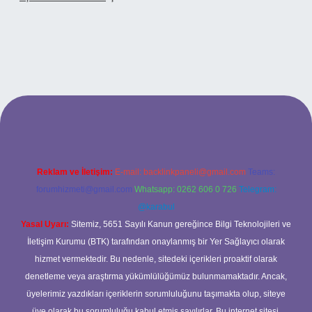
 adresi
Reklam ve İletişim:
E-mail:
backlinkpaneli@gmail.com
Teams:
forumhizmeti@gmail.com
Whatsapp: 0262 606 0 726
Telegram:
@karabul
Yasal Uyarı:
Sitemiz, 5651 Sayılı Kanun gereğince Bilgi Teknolojileri ve
İletişim Kurumu (BTK) tarafından onaylanmış bir Yer Sağlayıcı olarak
hizmet vermektedir. Bu nedenle, sitedeki içerikleri proaktif olarak
denetleme veya araştırma yükümlülüğümüz bulunmamaktadır. Ancak,
üyelerimiz yazdıkları içeriklerin sorumluluğunu taşımakta olup, siteye
üye olarak bu sorumluluğu kabul etmiş sayılırlar. Bu internet sitesi,