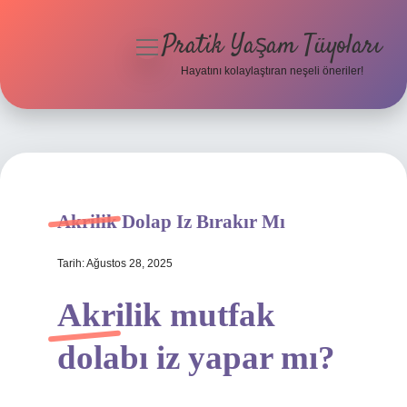
Pratik Yaşam Tüyoları
menüyü
aç
Hayatını kolaylaştıran neşeli öneriler!
Anasayfa
Gizlilik Politikası
Yasal Uyarı
Akrilik Dolap Iz Bırakır Mı
Hakkımızda
Tarih: Ağustos 28, 2025
Akrilik mutfak
dolabı iz yapar mı?