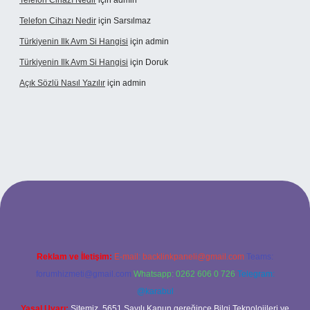
Telefon Cihazı Nedir
için
admin
Telefon Cihazı Nedir
için
Sarsılmaz
Türkiyenin Ilk Avm Si Hangisi
için
admin
Türkiyenin Ilk Avm Si Hangisi
için
Doruk
Açık Sözlü Nasıl Yazılır
için
admin
giriş adresi
Reklam ve İletişim:
E-mail:
backlinkpaneli@gmail.com
Teams:
forumhizmeti@gmail.com
Whatsapp: 0262 606 0 726
Telegram:
@karabul
Yasal Uyarı:
Sitemiz, 5651 Sayılı Kanun gereğince Bilgi Teknolojileri ve