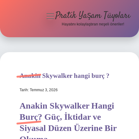
Pratik Yaşam Tüyoları
menüyü
aç
Hayatını kolaylaştıran neşeli öneriler!
Anasayfa
Gizlilik Politikası
Yasal Uyarı
Anakin Skywalker hangi burç ?
Hakkımızda
Tarih: Temmuz 3, 2026
Anakin Skywalker Hangi
Burç? Güç, İktidar ve
Siyasal Düzen Üzerine Bir