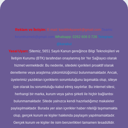
iriş adresi
Reklam ve İletişim:
E-mail:
backlinkpaneli@gmail.com
Teams:
forumhizmeti@gmail.com
Whatsapp: 0262 606 0 726
Telegram:
@karabul
Yasal Uyarı:
Sitemiz, 5651 Sayılı Kanun gereğince Bilgi Teknolojileri ve
İletişim Kurumu (BTK) tarafından onaylanmış bir Yer Sağlayıcı olarak
hizmet vermektedir. Bu nedenle, sitedeki içerikleri proaktif olarak
denetleme veya araştırma yükümlülüğümüz bulunmamaktadır. Ancak,
üyelerimiz yazdıkları içeriklerin sorumluluğunu taşımakta olup, siteye
üye olarak bu sorumluluğu kabul etmiş sayılırlar. Bu internet sitesi,
herhangi bir marka, kurum veya şahıs şirketi ile hiçbir bağlantısı
bulunmamaktadır. Sitede yalnızca kendi hazırladığımız makaleler
paylaşılmaktadır. Burada yer alan içerikler haber niteliği taşımamakta
olup, gerçek kurum ve kişiler hakkında paylaşım yapılmamaktadır.
Gerçek kurum ve kişiler ile isim benzerlikleri tamamen tesadüfidir.