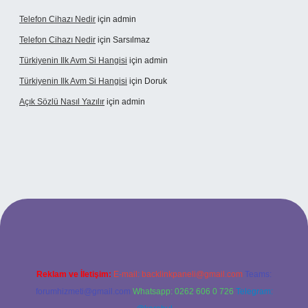
Telefon Cihazı Nedir
için
admin
Telefon Cihazı Nedir
için
Sarsılmaz
Türkiyenin Ilk Avm Si Hangisi
için
admin
Türkiyenin Ilk Avm Si Hangisi
için
Doruk
Açık Sözlü Nasıl Yazılır
için
admin
pbet giriş adresi
Reklam ve İletişim:
E-mail:
backlinkpaneli@gmail.com
Teams:
forumhizmeti@gmail.com
Whatsapp: 0262 606 0 726
Telegram: