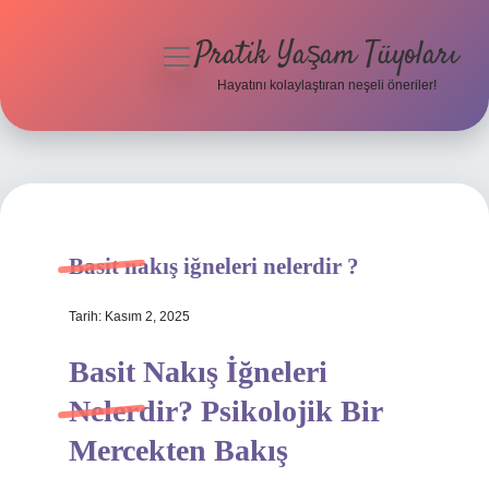
Pratik Yaşam Tüyoları
menüyü
aç
Hayatını kolaylaştıran neşeli öneriler!
Anasayfa
Gizlilik Politikası
Yasal Uyarı
Basit nakış iğneleri nelerdir ?
Hakkımızda
Tarih: Kasım 2, 2025
Basit Nakış İğneleri
Nelerdir? Psikolojik Bir
Mercekten Bakış