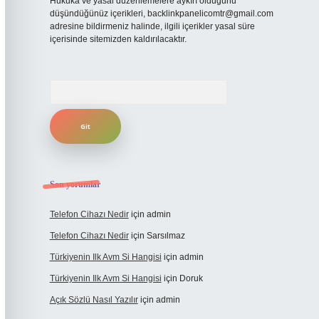
Hukuka ve yasal düzenlemelere aykırı olduğunu
düşündüğünüz içerikleri,
backlinkpanelicomtr@gmail.com
adresine bildirmeniz halinde, ilgili içerikler yasal süre
içerisinde sitemizden kaldırılacaktır.
Arama
Son yorumlar
Telefon Cihazı Nedir
için
admin
Telefon Cihazı Nedir
için
Sarsılmaz
Türkiyenin Ilk Avm Si Hangisi
için
admin
Türkiyenin Ilk Avm Si Hangisi
için
Doruk
Açık Sözlü Nasıl Yazılır
için
admin