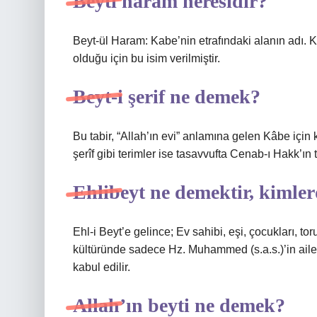
Beyti haram neresidir?
Beyt-ül Haram: Kabe’nin etrafındaki alanın adı. K
olduğu için bu isim verilmiştir.
Beyt-i şerif ne demek?
Bu tabir, “Allah’ın evi” anlamına gelen Kâbe için
şerîf gibi terimler ise tasavvufta Cenab-ı Hakk’ın t
Ehlibeyt ne demektir, kimle
Ehl-i Beyt’e gelince; Ev sahibi, eşi, çocukları, tor
kültüründe sadece Hz. Muhammed (s.a.s.)’in ailes
kabul edilir.
Allah’ın beyti ne demek?