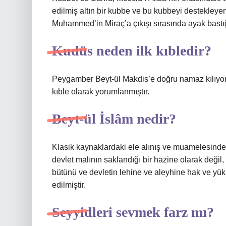
edilmiş altın bir kubbe ve bu kubbeyi destekleye
Muhammed’in Miraç’a çıkışı sırasında ayak bastığ
Kudüs neden ilk kıbledir?
Peygamber Beyt-ül Makdis’e doğru namaz kılıyor. 
kıble olarak yorumlanmıştır.
Beyt-ül İslâm nedir?
Klasik kaynaklardaki ele alınış ve muamelesind
devlet malının saklandığı bir hazine olarak değil
bütünü ve devletin lehine ve aleyhine hak ve yükü
edilmiştir.
Seyyidleri sevmek farz mı?