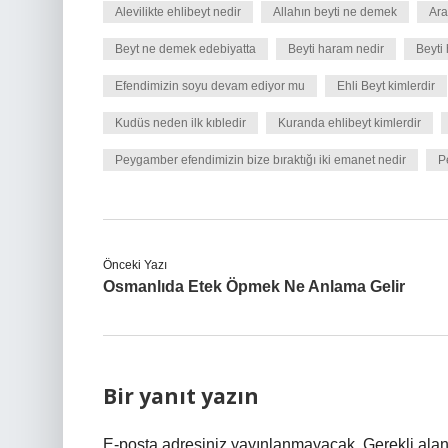
Alevilikte ehlibeyt nedir
Allahın beyti ne demek
Ara
Beyt ne demek edebiyatta
Beyti haram nedir
Beyti
Efendimizin soyu devam ediyor mu
Ehli Beyt kimlerdir
Kudüs neden ilk kıbledir
Kuranda ehlibeyt kimlerdir
Peygamber efendimizin bize bıraktığı iki emanet nedir
P
Önceki Yazı
Osmanlıda Etek Öpmek Ne Anlama Gelir
Bir yanıt yazın
E-posta adresiniz yayınlanmayacak.
Gerekli ala