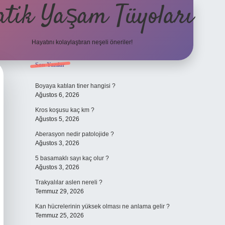
atik Yaşam Tüyoları
Hayatını kolaylaştıran neşeli öneriler!
Sidebar
Son Yazılar
tulipbet gir
Boyaya katılan tiner hangisi ?
Ağustos 6, 2026
Kros koşusu kaç km ?
Ağustos 5, 2026
Aberasyon nedir patolojide ?
Ağustos 3, 2026
5 basamaklı sayı kaç olur ?
Ağustos 3, 2026
Trakyalılar aslen nereli ?
Temmuz 29, 2026
Kan hücrelerinin yüksek olması ne anlama gelir ?
Temmuz 25, 2026