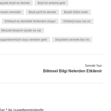
pçada beyti ne demek
Beyt ne anlama gelir
 haram neresidir
Beyti şerif ne demek
Beytül İslâm nedir
Ehlibeyt ne demektir kimlerden oluşur
Ehlibeyt soyu var mı
Mescidi Aksanın içinde ne var
eygamberimizin soyu nereden gelir
Seyyidleri sevmek farz mı
Sonraki Yazı
Bilimsel Bilgi Nelerden Etkilenir
nlar
*
ile işaretlenmişlerdir