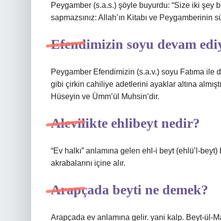
Peygamber (s.a.s.) şöyle buyurdu: “Size iki şey b
sapmazsınız: Allah’ın Kitabı ve Peygamberinin s
Efendimizin soyu devam edi
Peygamber Efendimizin (s.a.v.) soyu Fatıma ile de
gibi çirkin cahiliye adetlerini ayaklar altına alm
Hüseyin ve Ümm’ül Muhsin’dir.
Alevilikte ehlibeyt nedir?
“Ev halkı” anlamına gelen ehl-i beyt (ehlü’l-beyt) b
akrabalarını içine alır.
Arapçada beyti ne demek?
Arapçada ev anlamına gelir. yani kalp. Beyt-ül-Ma