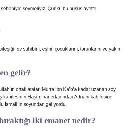
rı sebebiyle sevmeliyiz. Çünkü bu husus ayette
?
ileşiği, ev sahibini, eşini, çocuklarını, torunlarını ve yakın
en gelir?
ah’ın ortak ataları Murra ibn Ka’b’a kadar uzanan soy
yş kabilesinin Haşim hanedanından Adnani kabilesine
lu İsmail’in soyundan geliyordu.
ıraktığı iki emanet nedir?