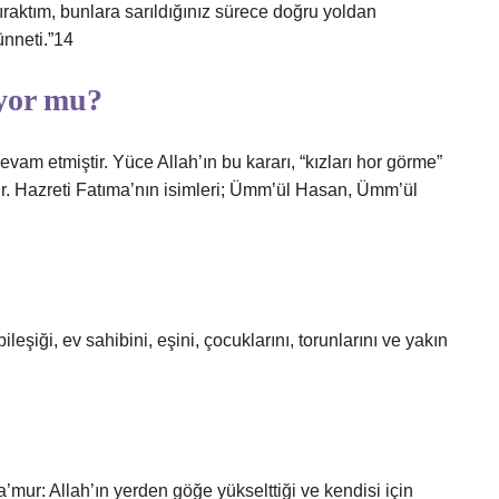
ıraktım, bunlara sarıldığınız sürece doğru yoldan
ünneti.”14
yor mu?
vam etmiştir. Yüce Allah’ın bu kararı, “kızları hor görme”
ıştır. Hazreti Fatıma’nın isimleri; Ümm’ül Hasan, Ümm’ül
ileşiği, ev sahibini, eşini, çocuklarını, torunlarını ve yakın
’mur: Allah’ın yerden göğe yükselttiği ve kendisi için