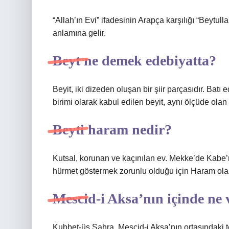
“Allah’ın Evi” ifadesinin Arapça karşılığı “Beytull
anlamına gelir.
Beyt ne demek edebiyatta?
Beyit, iki dizeden oluşan bir şiir parçasıdır. Batı
birimi olarak kabul edilen beyit, aynı ölçüde olan 
Beyti haram nedir?
Kutsal, korunan ve kaçınılan ev. Mekke’de Kabe’
hürmet göstermek zorunlu olduğu için Haram olara
Mescid-i Aksa’nın içinde ne 
Kubbet-üs Sahra, Mescid-i Aksa’nın ortasındaki 