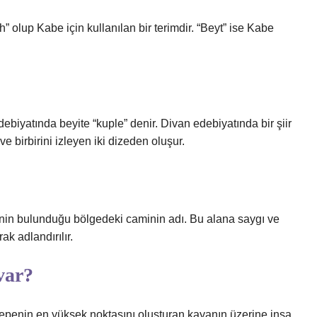
ah” olup Kabe için kullanılan bir terimdir. “Beyt” ise Kabe
 edebiyatında beyite “kuple” denir. Divan edebiyatında bir şiir
ve birbirini izleyen iki dizeden oluşur.
nin bulunduğu bölgedeki caminin adı. Bu alana saygı ve
k adlandırılır.
var?
tepenin en yüksek noktasını oluşturan kayanın üzerine inşa