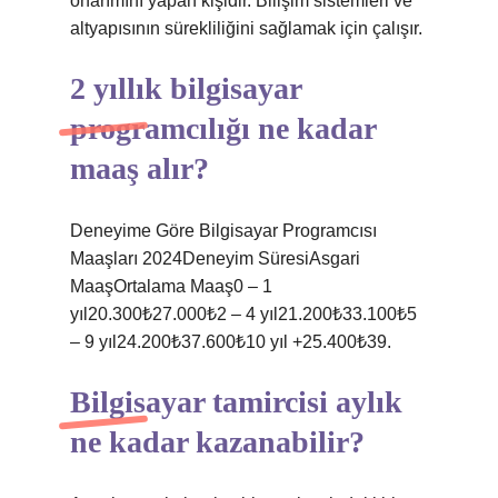
onarımını yapan kişidir. Bilişim sistemleri ve
altyapısının sürekliliğini sağlamak için çalışır.
2 yıllık bilgisayar
programcılığı ne kadar
maaş alır?
Deneyime Göre Bilgisayar Programcısı
Maaşları 2024Deneyim SüresiAsgari
MaaşOrtalama Maaş0 – 1
yıl20.300₺27.000₺2 – 4 yıl21.200₺33.100₺5
– 9 yıl24.200₺37.600₺10 yıl +25.400₺39.
Bilgisayar tamircisi aylık
ne kadar kazanabilir?