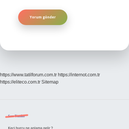
https://www.tatilforum.com.tr
https://internot.com.tr
https://eliteco.com.tr
Sitemap
Sidebar
Son Yazılar
Keçi burcu ne anlama gelir ?