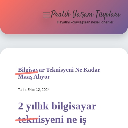
Pratik Yaşam Tüyoları
menüyü
aç
Hayatını kolaylaştıran neşeli öneriler!
Anasayfa
Gizlilik Politikası
Yasal Uyarı
Bilgisayar Teknisyeni Ne Kadar
Hakkımızda
Maaş Alıyor
Tarih: Ekim 12, 2024
2 yıllık bilgisayar
teknisyeni ne iş