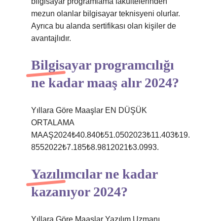
bilgisayar programlama fakültelerinden
mezun olanlar bilgisayar teknisyeni olurlar.
Ayrıca bu alanda sertifikası olan kişiler de
avantajlıdır.
Bilgisayar programcılığı
ne kadar maaş alır 2024?
Yıllara Göre Maaşlar EN DÜŞÜK
ORTALAMA
MAAŞ2024₺40.840₺51.0502023₺11.403₺19.
8552022₺7.185₺8.9812021₺3.0993.
Yazılımcılar ne kadar
kazanıyor 2024?
Yıllara Göre Maaşlar Yazılım Uzmanı