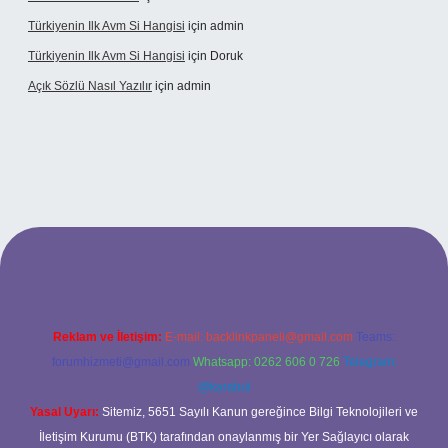
Türkiyenin Ilk Avm Si Hangisi
için
admin
Türkiyenin Ilk Avm Si Hangisi
için
Doruk
Açık Sözlü Nasıl Yazılır
için
admin
 giriş adresi
Reklam ve İletişim:
E-mail:
backlinkpaneli@gmail.com
Teams:
forumhizmeti@gmail.com
Whatsapp: 0262 606 0 726
Telegram:
@karabul
Yasal Uyarı:
Sitemiz, 5651 Sayılı Kanun gereğince Bilgi Teknolojileri ve
İletişim Kurumu (BTK) tarafından onaylanmış bir Yer Sağlayıcı olarak