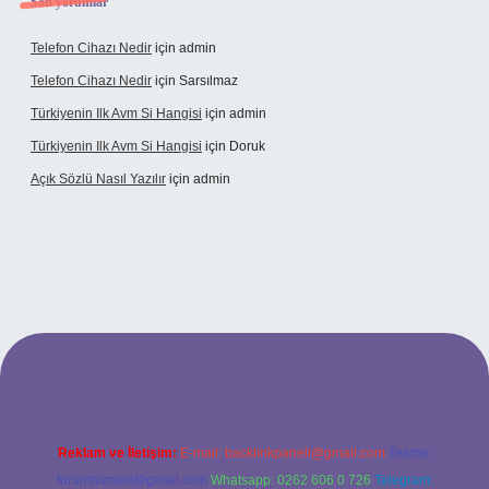
Son yorumlar
Telefon Cihazı Nedir
için
admin
Telefon Cihazı Nedir
için
Sarsılmaz
Türkiyenin Ilk Avm Si Hangisi
için
admin
Türkiyenin Ilk Avm Si Hangisi
için
Doruk
Açık Sözlü Nasıl Yazılır
için
admin
et giriş adresi
Reklam ve İletişim:
E-mail:
backlinkpaneli@gmail.com
Teams:
forumhizmeti@gmail.com
Whatsapp: 0262 606 0 726
Telegram: