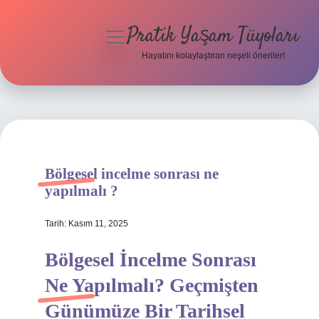
Pratik Yaşam Tüyoları
menüyü
aç
Hayatını kolaylaştıran neşeli öneriler!
Anasayfa
Gizlilik Politikası
Yasal Uyarı
Bölgesel incelme sonrası ne
Hakkımızda
yapılmalı ?
Tarih: Kasım 11, 2025
Bölgesel İncelme Sonrası
Ne Yapılmalı? Geçmişten
Günümüze Bir Tarihsel