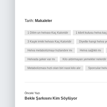
Tarih:
Makaleler
1 Dilim un helvası Kaç Kaloridir
1 kibrit kutusu helva kaç
3 Kaşık irmik helvası Kaç Kaloridir
Diyette hangi helva y
Helva metabolizmayı hızlandırır mı
Helva sağlıklı mı
Helvada şeker var mı
Kilo aldırmayan yemekler nelerdir
Metabolizması hızlı olan biri nasıl kilo alır
Sporcular helv
Önceki Yazı
Bekle Şarkısını Kim Söylüyor