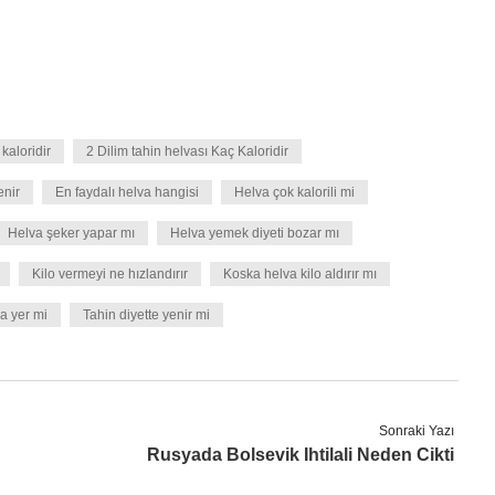
 kaloridir
2 Dilim tahin helvası Kaç Kaloridir
enir
En faydalı helva hangisi
Helva çok kalorili mi
Helva şeker yapar mı
Helva yemek diyeti bozar mı
Kilo vermeyi ne hızlandırır
Koska helva kilo aldırır mı
a yer mi
Tahin diyette yenir mi
Sonraki Yazı
Rusyada Bolsevik Ihtilali Neden Cikti