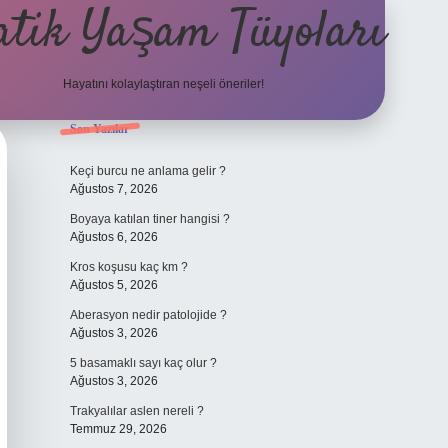
atik Yaşam Tüyoları
Hayatını kolaylaştıran neşeli öneriler!
Sidebar
Son Yazılar
tulipbet giri
Keçi burcu ne anlama gelir ?
Ağustos 7, 2026
Boyaya katılan tiner hangisi ?
Ağustos 6, 2026
Kros koşusu kaç km ?
Ağustos 5, 2026
Aberasyon nedir patolojide ?
Ağustos 3, 2026
5 basamaklı sayı kaç olur ?
Ağustos 3, 2026
Trakyalılar aslen nereli ?
Temmuz 29, 2026