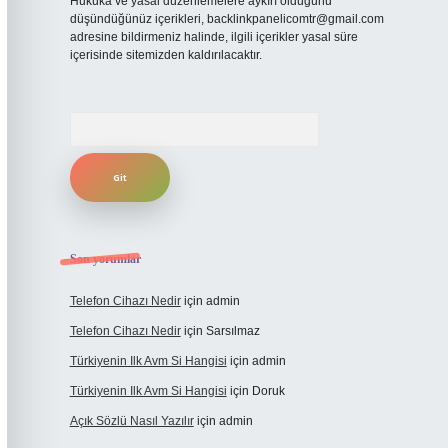
Hukuka ve yasal düzenlemelere aykırı olduğunu
düşündüğünüz içerikleri,
backlinkpanelicomtr@gmail.com
adresine bildirmeniz halinde, ilgili içerikler yasal süre
içerisinde sitemizden kaldırılacaktır.
Arama
Son yorumlar
Telefon Cihazı Nedir
için
admin
Telefon Cihazı Nedir
için
Sarsılmaz
Türkiyenin Ilk Avm Si Hangisi
için
admin
Türkiyenin Ilk Avm Si Hangisi
için
Doruk
Açık Sözlü Nasıl Yazılır
için
admin