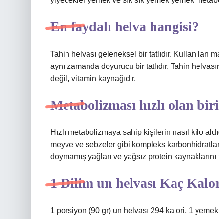
yiyecekler yemek ve sık sık yemek yemek metabol
En faydalı helva hangisi?
Tahin helvası geleneksel bir tatlıdır. Kullanılan 
aynı zamanda doyurucu bir tatlıdır. Tahin helvasın
değil, vitamin kaynağıdır.
Metabolizması hızlı olan biri 
Hızlı metabolizmaya sahip kişilerin nasıl kilo ald
meyve ve sebzeler gibi kompleks karbonhidratları 
doymamış yağları ve yağsız protein kaynaklarını t
1 Dilim un helvası Kaç Kalo
1 porsiyon (90 gr) un helvası 294 kalori, 1 yemek 