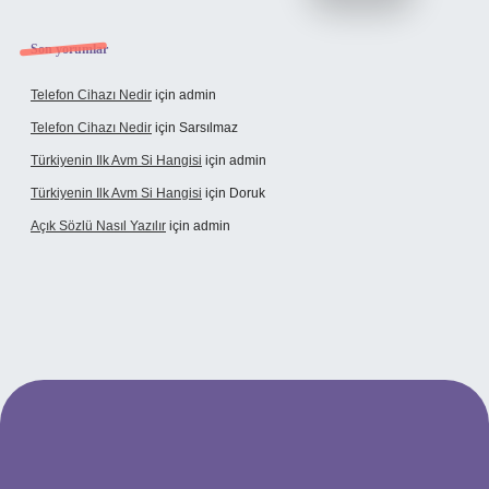
Son yorumlar
Telefon Cihazı Nedir
için
admin
Telefon Cihazı Nedir
için
Sarsılmaz
Türkiyenin Ilk Avm Si Hangisi
için
admin
Türkiyenin Ilk Avm Si Hangisi
için
Doruk
Açık Sözlü Nasıl Yazılır
için
admin
pbet giriş adresi