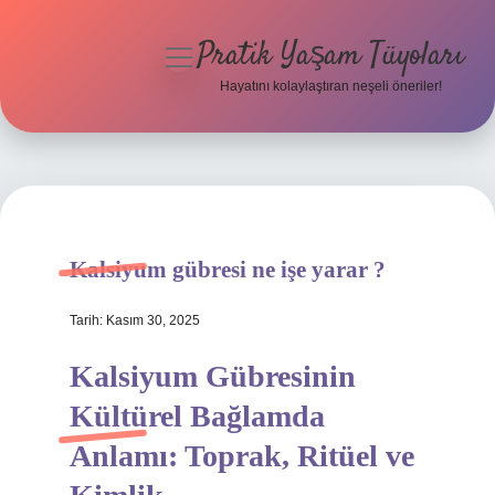
Pratik Yaşam Tüyoları
menüyü
aç
Hayatını kolaylaştıran neşeli öneriler!
Anasayfa
Gizlilik Politikası
Yasal Uyarı
Kalsiyum gübresi ne işe yarar ?
Hakkımızda
Tarih: Kasım 30, 2025
Kalsiyum Gübresinin
Kültürel Bağlamda
Anlamı: Toprak, Ritüel ve