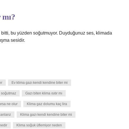
r mı?
ı bitti, bu yüzden soğutmuyor. Duyduğunuz ses, klimada
ışma sesidir.
er
Ev klima gazı kendi kendine biter mi
n soğutmaz
Gazı biten klima ısıtır mı
ırsa ne olur
Klima gaz dolumu kaç lira
 anlarız
Klima gazı kendi kendine biter mi
nedir
Klima soğuk üflemiyor neden