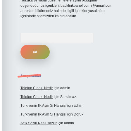
Hukuka ve yasal düzenlemelere aykırı olduğunu
düşündüğünüz içerikleri,
backlinkpanelicomtr@gmail.com
adresine bildirmeniz halinde, ilgili içerikler yasal süre
içerisinde sitemizden kaldırılacaktır.
Arama
Son yorumlar
Telefon Cihazı Nedir
için
admin
Telefon Cihazı Nedir
için
Sarsılmaz
Türkiyenin Ilk Avm Si Hangisi
için
admin
Türkiyenin Ilk Avm Si Hangisi
için
Doruk
Açık Sözlü Nasıl Yazılır
için
admin