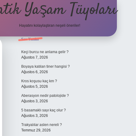
atik Yaşam Tüyoları
Hayatını kolaylaştıran neşeli öneriler!
Sidebar
Son Yazılar
tulipbet gir
Keçi burcu ne anlama gelir ?
Ağustos 7, 2026
Boyaya katılan tiner hangisi ?
Ağustos 6, 2026
Kros koşusu kaç km ?
Ağustos 5, 2026
Aberasyon nedir patolojide ?
Ağustos 3, 2026
5 basamaklı sayı kaç olur ?
Ağustos 3, 2026
Trakyalılar aslen nereli ?
Temmuz 29, 2026