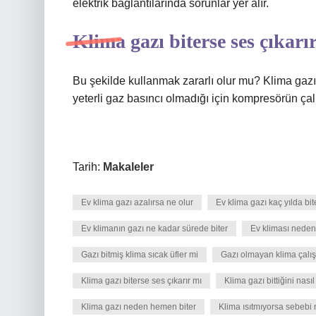
elektrik bağlantılarında sorunlar yer alır.
Klima gazı biterse ses çıkarı
Bu şekilde kullanmak zararlı olur mu? Klima gaz
yeterli gaz basıncı olmadığı için kompresörün çal
Tarih:
Makaleler
Ev klima gazı azalırsa ne olur
Ev klima gazı kaç yılda bit
Ev klimanın gazı ne kadar sürede biter
Ev kliması nede
Gazı bitmiş klima sıcak üfler mi
Gazı olmayan klima çalış
Klima gazı biterse ses çıkarır mı
Klima gazı bittiğini nasıl
Klima gazı neden hemen biter
Klima ısıtmıyorsa sebebi 