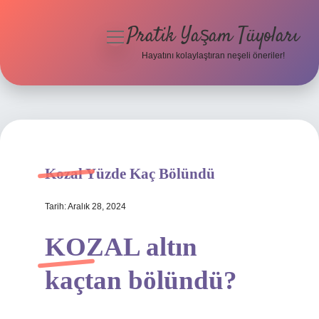
Pratik Yaşam Tüyoları
menüyü
aç
Hayatını kolaylaştıran neşeli öneriler!
Anasayfa
Gizlilik Politikası
Yasal Uyarı
Kozal Yüzde Kaç Bölündü
Hakkımızda
Tarih: Aralık 28, 2024
KOZAL altın
kaçtan bölündü?