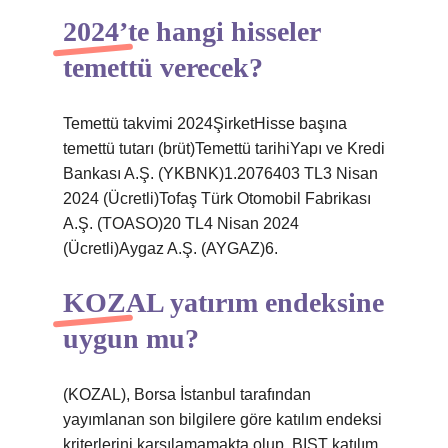
2024’te hangi hisseler
temettü verecek?
Temettü takvimi 2024ŞirketHisse başına
temettü tutarı (brüt)Temettü tarihiYapı ve Kredi
Bankası A.Ş. (YKBNK)1.2076403 TL3 Nisan
2024 (Ücretli)Tofaş Türk Otomobil Fabrikası
A.Ş. (TOASO)20 TL4 Nisan 2024
(Ücretli)Aygaz A.Ş. (AYGAZ)6.
KOZAL yatırım endeksine
uygun mu?
(KOZAL), Borsa İstanbul tarafından
yayımlanan son bilgilere göre katılım endeksi
kriterlerini karşılamamakta olup, BIST katılım