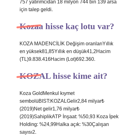
757 yatırımcıdan 18 milyon 744 bin 139 arsa
için talep geldi.
Kozaa hisse kaç lotu var?
KOZA MADENCİLİK Değişim oranlarıYıllık
en yüksek81,85Yıllık en düşük41,2Hacim
(TL)9.838.416Hacim (Lot)692.360.
KOZAL hisse kime ait?
Koza GoldMenkul kıymet
sembolüBIST:KOZALGelir2,84 milyar₺
(2019)Net gelir1,76 milyar₺
(2019)SahiplikATP İnşaat: %50,93 Koza İpek
Holding: %24,99Halka açık: %30Çalışan
sayısı2.