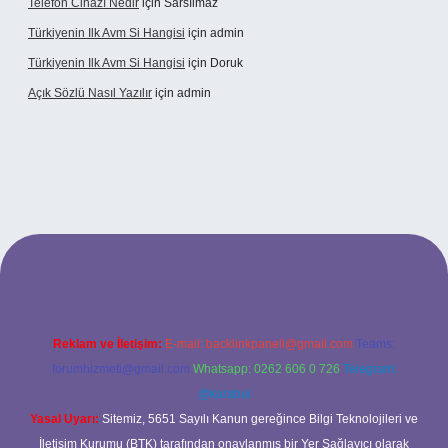
Telefon Cihazı Nedir
için
Sarsılmaz
Türkiyenin Ilk Avm Si Hangisi
için
admin
Türkiyenin Ilk Avm Si Hangisi
için
Doruk
Açık Sözlü Nasıl Yazılır
için
admin
t giriş adresi
Reklam ve İletişim:
E-mail:
backlinkpaneli@gmail.com
Teams:
forumhizmeti@gmail.com
Whatsapp: 0262 606 0 726
Telegram:
@karabul
Yasal Uyarı:
Sitemiz, 5651 Sayılı Kanun gereğince Bilgi Teknolojileri ve
İletişim Kurumu (BTK) tarafından onaylanmış bir Yer Sağlayıcı olarak