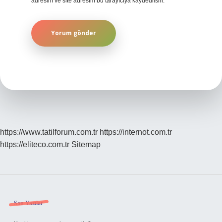
adresim ve site adresim bu tarayıcıya kaydedilsin.
https://www.tatilforum.com.tr
https://internot.com.tr
https://eliteco.com.tr
Sitemap
Sidebar
Son Yazılar