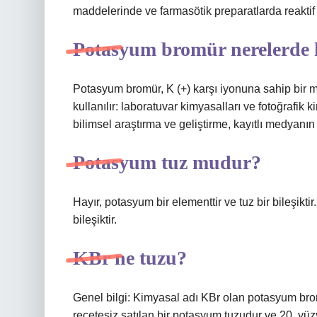
maddelerinde ve farmasötik preparatlarda reaktif
Potasyum bromür nerelerde k
Potasyum bromür, K (+) karşı iyonuna sahip bir 
kullanılır: laboratuvar kimyasalları ve fotoğrafik 
bilimsel araştırma ve geliştirme, kayıtlı medyanın
Potasyum tuz mudur?
Hayır, potasyum bir elementtir ve tuz bir bileşikti
bileşiktir.
KBr ne tuzu?
Genel bilgi: Kimyasal adı KBr olan potasyum brom
reçetesiz satılan bir potasyum tuzudur ve 20. yüzy