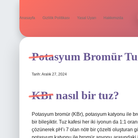
Anasayfa
Gizlilik Politikası
Yasal Uyarı
Hakkımızda
Potasyum Bromür T
Tarih: Aralık 27, 2024
KBr nasıl bir tuz?
Potasyum bromür (KBr), potasyum katyonu ile bro
bir bileşiktir. Tuz kafesi her iki iyonun da 1:1 oranı
çözünerek pH’ı 7 olan nötr bir çözelti oluşturan 
potasyum katyonu ile bromür anyonu arasındaki iyo