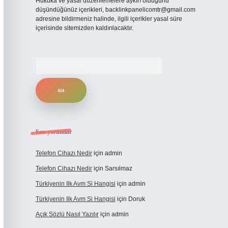
Hukuka ve yasal düzenlemelere aykırı olduğunu
düşündüğünüz içerikleri,
backlinkpanelicomtr@gmail.com
adresine bildirmeniz halinde, ilgili içerikler yasal süre
içerisinde sitemizden kaldırılacaktır.
Arama
Son yorumlar
Telefon Cihazı Nedir
için
admin
Telefon Cihazı Nedir
için
Sarsılmaz
Türkiyenin Ilk Avm Si Hangisi
için
admin
Türkiyenin Ilk Avm Si Hangisi
için
Doruk
Açık Sözlü Nasıl Yazılır
için
admin