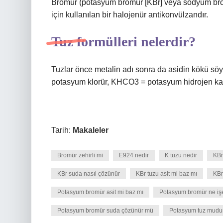
Bromür (potasyum bromür [KBr] veya sodyum bromü
için kullanılan bir halojenür antikonvülzandır.
Tuz formülleri nelerdir?
Tuzlar önce metalin adı sonra da asidin kökü söy
potasyum klorür, KHCO3 = potasyum hidrojen kar
Tarih:
Makaleler
Bromür zehirli mi
E924 nedir
K tuzu nedir
KBr
KBr suda nasıl çözünür
KBr tuzu asit mi baz mı
KBr
Potasyum bromür asit mi baz mı
Potasyum bromür ne iş
Potasyum bromür suda çözünür mü
Potasyum tuz mudu