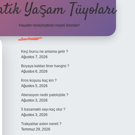
atik Yaşam Tüyoları
Hayatını kolaylaştıran neşeli öneriler!
Sidebar
Son Yazılar
tulipbet g
Keçi burcu ne anlama gelir ?
Ağustos 7, 2026
Boyaya katılan tiner hangisi ?
Ağustos 6, 2026
Kros koşusu kaç km ?
Ağustos 5, 2026
Aberasyon nedir patolojide ?
Ağustos 3, 2026
5 basamaklı sayı kaç olur ?
Ağustos 3, 2026
Trakyalılar aslen nereli ?
Temmuz 29, 2026