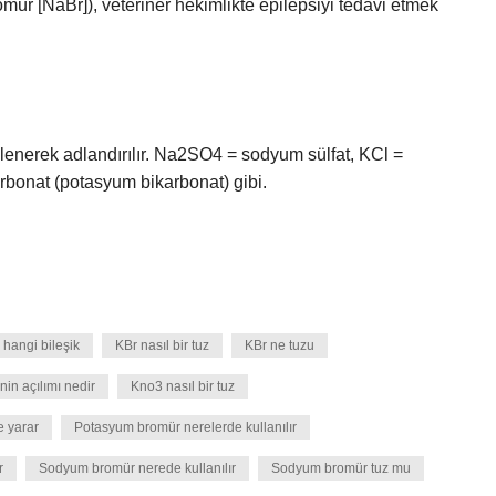
r [NaBr]), veteriner hekimlikte epilepsiyi tedavi etmek
lenerek adlandırılır. Na2SO4 = sodyum sülfat, KCl =
bonat (potasyum bikarbonat) gibi.
 hangi bileşik
KBr nasıl bir tuz
KBr ne tuzu
nin açılımı nedir
Kno3 nasıl bir tuz
e yarar
Potasyum bromür nerelerde kullanılır
r
Sodyum bromür nerede kullanılır
Sodyum bromür tuz mu