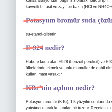
konsantrasyondan bağımsız olarak nötrdür (pH = 7
kuvvetli bir asit ve zayıf bir bazın (HCl ve NH4OH
Potasyum bromür suda çöz
su-etanol-gliserin
E-924 nedir?
Habere konu olan E928 (benzoil peroksit) ve E
ülkelerinde ekmek ve unlu mamuller de dahil olm
kullanılması yasaktır.
KBr’nin açılımı nedir?
Potasyum bromür (K Br), 19. yüzyılın sonlarında 
yatıştırıcı olarak kullanılan bir tuzdur. Reçetesi