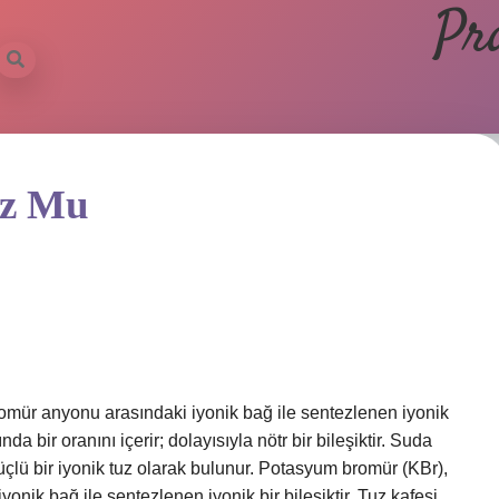
Pr
uz Mu
mür anyonu arasındaki iyonik bağ ile sentezlenen iyonik
nda bir oranını içerir; dolayısıyla nötr bir bileşiktir. Suda
güçlü bir iyonik tuz olarak bulunur. Potasyum bromür (KBr),
nik bağ ile sentezlenen iyonik bir bileşiktir. Tuz kafesi