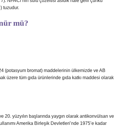
). NH4Cl’nin sulu çözeltisi asidik hale gelir çünkü
) tuzudur.
ünür mü?
924 (potasyum bromat) maddelerinin ülkemizde ve AB
ak üzere tüm gıda ürünlerinde gıda katkı maddesi olarak
ve 20. yüzyılın başlarında yaygın olarak antikonvülsan ve
z kullanımı Amerika Birleşik Devletleri’nde 1975’e kadar