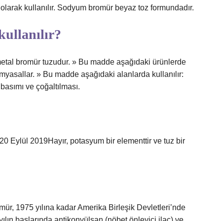
 olarak kullanılır. Sodyum bromür beyaz toz formundadır.
ullanılır?
metal bromür tuzudur. » Bu madde aşağıdaki ürünlerde
kimyasallar. » Bu madde aşağıdaki alanlarda kullanılır:
 basımı ve çoğaltılması.
r.20 Eylül 2019Hayır, potasyum bir elementtir ve tuz bir
ür, 1975 yılına kadar Amerika Birleşik Devletleri’nde
ılın başlarında antikonvülsan (nöbet önleyici ilaç) ve