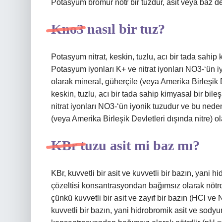
Potasyum bromür nötr bir tuzdur, asit veya baz değ
Kno3 nasıl bir tuz?
Potasyum nitrat, keskin, tuzlu, acı bir tada sahip
Potasyum iyonları K+ ve nitrat iyonları NO3-‘ün iy
olarak mineral, güherçile (veya Amerika Birleşik D
keskin, tuzlu, acı bir tada sahip kimyasal bir bil
nitrat iyonları NO3-‘ün iyonik tuzudur ve bu nedenl
(veya Amerika Birleşik Devletleri dışında nitre) o
KBr tuzu asit mi baz mı?
KBr, kuvvetli bir asit ve kuvvetli bir bazın, yani
çözeltisi konsantrasyondan bağımsız olarak nötrdü
çünkü kuvvetli bir asit ve zayıf bir bazın (HCl v
kuvvetli bir bazın, yani hidrobromik asit ve sodyu