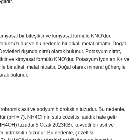
ildir.
 kimyasal bir bileşiktir ve kimyasal formülü KNO’dur.
onik tuzudur ve bu nedenle bir alkali metal nitrattır. Doğal
evletleri dışında nitre) olarak bulunur. Potasyum nitrat,
eşiktir ve kimyasal formülü KNO’dur. Potasyum iyonları K+ ve
e bir alkali metal nitrattır. Doğal olarak mineral güherçile
larak bulunur.
 hidrobromik asit ve sodyum hidroksitin tuzudur. Bu nedenle,
r (pH = 7). NH4Cl’nin sulu çözeltisi asidik hale gelir
e NH4OH) tuzudur.5 Ocak 2023KBr, kuvvetli bir asit ve
m hidroksitin tuzudur. Bu nedenle, çözeltisi