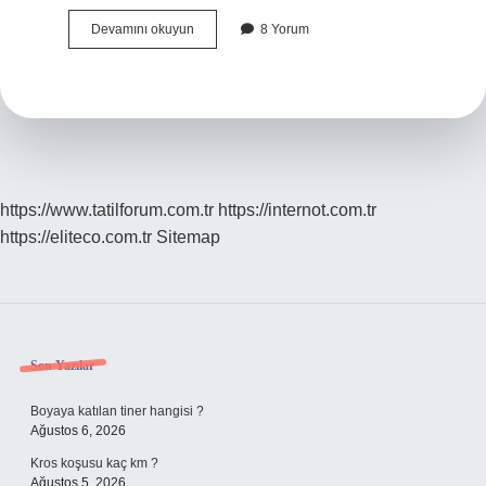
Iphone
Devamını okuyun
8 Yorum
Saatin
Yanındaki
Ok
Işareti
Nedir
https://www.tatilforum.com.tr
https://internot.com.tr
https://eliteco.com.tr
Sitemap
Sidebar
Son Yazılar
Boyaya katılan tiner hangisi ?
Ağustos 6, 2026
Kros koşusu kaç km ?
Ağustos 5, 2026