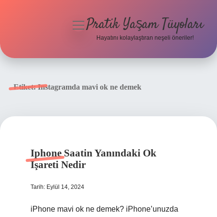
Pratik Yaşam Tüyoları
menüyü
aç
Hayatını kolaylaştıran neşeli öneriler!
Anasayfa
Gizlilik Politikası
Etiket:
Instagramda mavi ok ne demek
Yasal Uyarı
Hakkımızda
Iphone Saatin Yanındaki Ok
Işareti Nedir
Tarih: Eylül 14, 2024
iPhone mavi ok ne demek? iPhone’unuzda