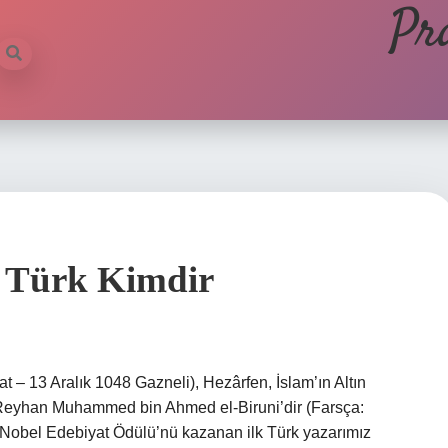
Pr
k Türk Kimdir
at – 13 Aralık 1048 Gazneli), Hezârfen, İslam’ın Altın
 Reyhan Muhammed bin Ahmed el-Biruni’dir (Farsça: