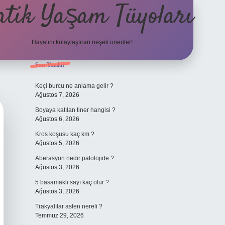
atik Yaşam Tüyoları
Hayatını kolaylaştıran neşeli öneriler!
Sidebar
Son Yazılar
tulipbet giriş adresi
Keçi burcu ne anlama gelir ?
Ağustos 7, 2026
Boyaya katılan tiner hangisi ?
Ağustos 6, 2026
Kros koşusu kaç km ?
Ağustos 5, 2026
Aberasyon nedir patolojide ?
Ağustos 3, 2026
5 basamaklı sayı kaç olur ?
Ağustos 3, 2026
Trakyalılar aslen nereli ?
Temmuz 29, 2026