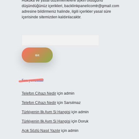
Hukuka ve yasal düzenlemelere aykırı olduğunu
düşündüğünüz içerikleri,
backlinkpanelicomtr@gmail.com
adresine bildirmeniz halinde, ilgili içerikler yasal süre
içerisinde sitemizden kaldırılacaktır.
Arama
Son yorumlar
Telefon Cihazı Nedir
için
admin
Telefon Cihazı Nedir
için
Sarsılmaz
Türkiyenin Ilk Avm Si Hangisi
için
admin
Türkiyenin Ilk Avm Si Hangisi
için
Doruk
Açık Sözlü Nasıl Yazılır
için
admin