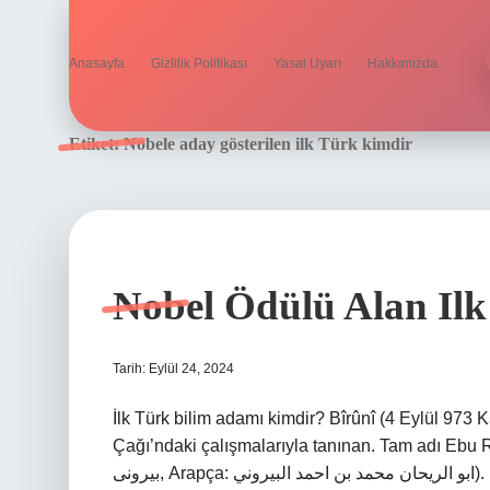
Anasayfa
Gizlilik Politikası
Yasal Uyarı
Hakkımızda
Etiket:
Nobele aday gösterilen ilk Türk kimdir
Nobel Ödülü Alan Il
Tarih: Eylül 24, 2024
İlk Türk bilim adamı kimdir? Bîrûnî (4 Eylül 973 K
Çağı’ndaki çalışmalarıyla tanınan. Tam adı Ebu
بیرونی, Arapça: ابو الريحان محمد بن احمد البيروني). Nobel Edebiyat Ödülü’nü kazanan ilk Türk yazarımız