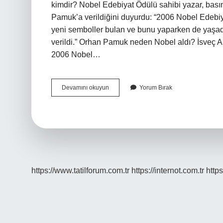
kimdir? Nobel Edebiyat Ödülü sahibi yazar, bas
Pamuk’a verildiğini duyurdu: “2006 Nobel Edebiya
yeni semboller bulan ve bunu yaparken de yaşad
verildi.” Orhan Pamuk neden Nobel aldı? İsveç A
2006 Nobel…
Nobel
Devamını okuyun
Yorum Bırak
Ödülü
Alan
Ilk
Türk
Kimdir
https://www.tatilforum.com.tr
https://internot.com.tr
https