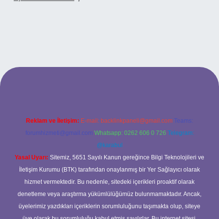
 adresi
Reklam ve İletişim:
E-mail:
backlinkpaneli@gmail.com
Teams:
forumhizmeti@gmail.com
Whatsapp: 0262 606 0 726
Telegram:
@karabul
Yasal Uyarı:
Sitemiz, 5651 Sayılı Kanun gereğince Bilgi Teknolojileri ve
İletişim Kurumu (BTK) tarafından onaylanmış bir Yer Sağlayıcı olarak
hizmet vermektedir. Bu nedenle, sitedeki içerikleri proaktif olarak
denetleme veya araştırma yükümlülüğümüz bulunmamaktadır. Ancak,
üyelerimiz yazdıkları içeriklerin sorumluluğunu taşımakta olup, siteye
üye olarak bu sorumluluğu kabul etmiş sayılırlar. Bu internet sitesi,