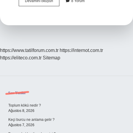
Türkiyenin
Devamını okuyun
8 Yorum
Ilk
Avm
Si
Hangisi
https://www.tatilforum.com.tr
https://internot.com.tr
https://eliteco.com.tr
Sitemap
Sidebar
Son Yazılar
Toplum kökü nedir ?
Ağustos 8, 2026
Keçi burcu ne anlama gelir ?
Ağustos 7, 2026