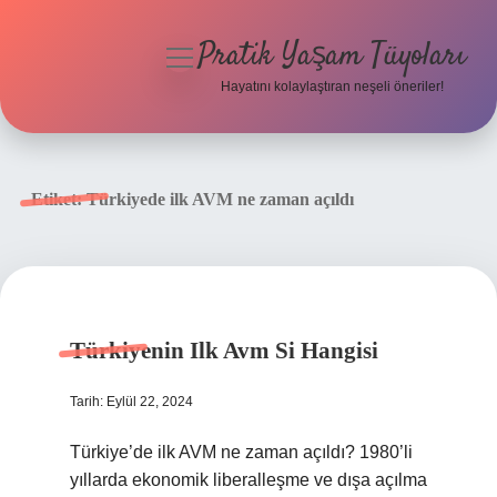
Pratik Yaşam Tüyoları
menüyü
aç
Hayatını kolaylaştıran neşeli öneriler!
Anasayfa
Gizlilik Politikası
Etiket:
Türkiyede ilk AVM ne zaman açıldı
Yasal Uyarı
Hakkımızda
Türkiyenin Ilk Avm Si Hangisi
Tarih: Eylül 22, 2024
Türkiye’de ilk AVM ne zaman açıldı? 1980’li
yıllarda ekonomik liberalleşme ve dışa açılma