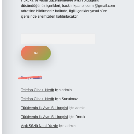
Hukuka ve yasal düzenlemelere aykırı olduğunu
düşündüğünüz içerikleri,
backlinkpanelicomtr@gmail.com
adresine bildirmeniz halinde, ilgili içerikler yasal süre
içerisinde sitemizden kaldırılacaktır.
Arama
Son yorumlar
Telefon Cihazı Nedir
için
admin
Telefon Cihazı Nedir
için
Sarsılmaz
Türkiyenin Ilk Avm Si Hangisi
için
admin
Türkiyenin Ilk Avm Si Hangisi
için
Doruk
Açık Sözlü Nasıl Yazılır
için
admin