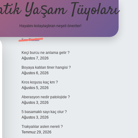
atik Yaşam Tüyoları
Hayatını kolaylaştıran neşeli öneriler!
Sidebar
Son Yazılar
tulipbet giriş adresi
Keçi burcu ne anlama gelir ?
Ağustos 7, 2026
Boyaya katılan tiner hangisi ?
Ağustos 6, 2026
Kros koşusu kaç km ?
Ağustos 5, 2026
Aberasyon nedir patolojide ?
Ağustos 3, 2026
5 basamaklı sayı kaç olur ?
Ağustos 3, 2026
Trakyalılar aslen nereli ?
Temmuz 29, 2026