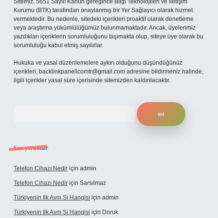
Sitemiz, 5651 Sayılı Kanun gereğince Bilgi Teknolojileri ve İletişim
Kurumu (BTK) tarafından onaylanmış bir Yer Sağlayıcı olarak hizmet
vermektedir. Bu nedenle, sitedeki içerikleri proaktif olarak denetleme
veya araştırma yükümlülüğümüz bulunmamaktadır. Ancak, üyelerimiz
yazdıkları içeriklerin sorumluluğunu taşımakta olup, siteye üye olarak bu
sorumluluğu kabul etmiş sayılırlar.
Hukuka ve yasal düzenlemelere aykırı olduğunu düşündüğünüz
içerikleri,
backlinkpanelicomtr@gmail.com
adresine bildirmeniz halinde,
ilgili içerikler yasal süre içerisinde sitemizden kaldırılacaktır.
Arama
Son yorumlar
Telefon Cihazı Nedir
için
admin
Telefon Cihazı Nedir
için
Sarsılmaz
Türkiyenin Ilk Avm Si Hangisi
için
admin
Türkiyenin Ilk Avm Si Hangisi
için
Doruk