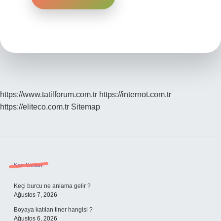
https://www.tatilforum.com.tr
https://internot.com.tr
https://eliteco.com.tr
Sitemap
Sidebar
Son Yazılar
Keçi burcu ne anlama gelir ?
Ağustos 7, 2026
Boyaya katılan tiner hangisi ?
Ağustos 6, 2026