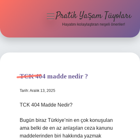
Pratik Yaşam Tüyoları
menüyü
aç
Hayatını kolaylaştıran neşeli öneriler!
Anasayfa
Gizlilik Politikası
Yasal Uyarı
TCK 404 madde nedir ?
Hakkımızda
Tarih: Aralık 13, 2025
TCK 404 Madde Nedir?
Bugün biraz Türkiye’nin en çok konuşulan
ama belki de en az anlaşılan ceza kanunu
maddelerinden biri hakkında yazmak