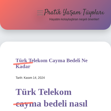
Pratik Yaşam Tüyoları
menüyü
aç
Hayatını kolaylaştıran neşeli öneriler!
Anasayfa
Gizlilik Politikası
Yasal Uyarı
Türk Telekom Cayma Bedeli Ne
Hakkımızda
Kadar
Tarih: Kasım 14, 2024
Türk Telekom
cayma bedeli nasıl