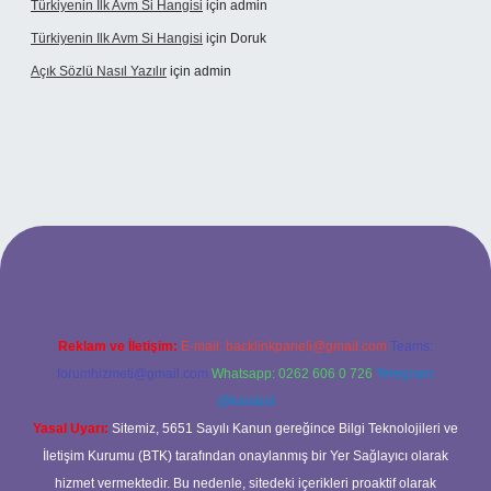
Türkiyenin Ilk Avm Si Hangisi
için
admin
Türkiyenin Ilk Avm Si Hangisi
için
Doruk
Açık Sözlü Nasıl Yazılır
için
admin
giriş adresi
Reklam ve İletişim:
E-mail:
backlinkpaneli@gmail.com
Teams:
forumhizmeti@gmail.com
Whatsapp: 0262 606 0 726
Telegram:
@karabul
Yasal Uyarı:
Sitemiz, 5651 Sayılı Kanun gereğince Bilgi Teknolojileri ve
İletişim Kurumu (BTK) tarafından onaylanmış bir Yer Sağlayıcı olarak
hizmet vermektedir. Bu nedenle, sitedeki içerikleri proaktif olarak