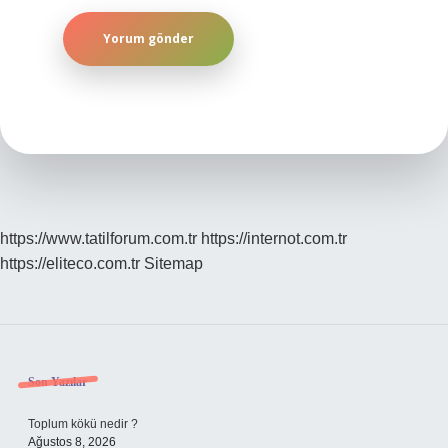
https://www.tatilforum.com.tr
https://internot.com.tr
https://eliteco.com.tr
Sitemap
Sidebar
Son Yazılar
Toplum kökü nedir ?
Ağustos 8, 2026