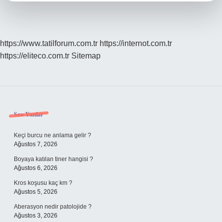
https://www.tatilforum.com.tr
https://internot.com.tr
https://eliteco.com.tr
Sitemap
Sidebar
Son Yazılar
Keçi burcu ne anlama gelir ?
Ağustos 7, 2026
Boyaya katılan tiner hangisi ?
Ağustos 6, 2026
Kros koşusu kaç km ?
Ağustos 5, 2026
Aberasyon nedir patolojide ?
Ağustos 3, 2026