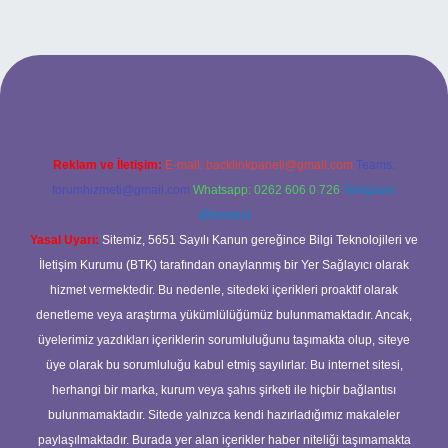
ş adresi
Reklam ve İletişim:
E-mail:
backlinkpaneli@gmail.com
Teams:
forumhizmeti@gmail.com
Whatsapp: 0262 606 0 726
Telegram:
@karabul
Yasal Uyarı:
Sitemiz, 5651 Sayılı Kanun gereğince Bilgi Teknolojileri ve
İletişim Kurumu (BTK) tarafından onaylanmış bir Yer Sağlayıcı olarak
hizmet vermektedir. Bu nedenle, sitedeki içerikleri proaktif olarak
denetleme veya araştırma yükümlülüğümüz bulunmamaktadır. Ancak,
üyelerimiz yazdıkları içeriklerin sorumluluğunu taşımakta olup, siteye
üye olarak bu sorumluluğu kabul etmiş sayılırlar. Bu internet sitesi,
herhangi bir marka, kurum veya şahıs şirketi ile hiçbir bağlantısı
bulunmamaktadır. Sitede yalnızca kendi hazırladığımız makaleler
paylaşılmaktadır. Burada yer alan içerikler haber niteliği taşımamakta