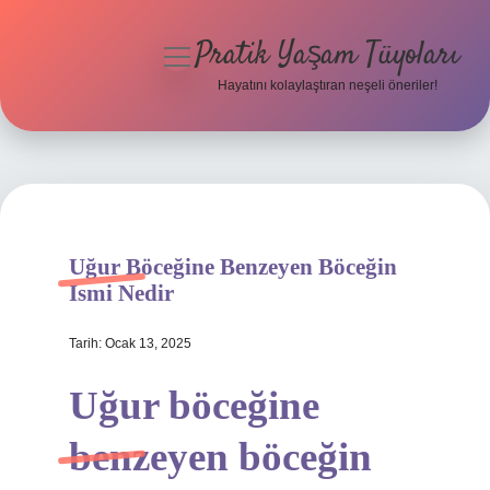
Pratik Yaşam Tüyoları
menüyü
aç
Hayatını kolaylaştıran neşeli öneriler!
Anasayfa
Gizlilik Politikası
Yasal Uyarı
Uğur Böceğine Benzeyen Böceğin
Hakkımızda
Ismi Nedir
Tarih: Ocak 13, 2025
Uğur böceğine
benzeyen böceğin