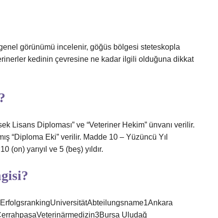
 genel görünümü incelenir, göğüs bölgesi steteskopla
erinerler kedinin çevresine ne kadar ilgili olduğuna dikkat
?
k Lisans Diploması” ve “Veteriner Hekim” ünvanı verilir.
lmış “Diploma Eki” verilir. Madde 10 – Yüzüncü Yıl
 (on) yarıyıl ve 5 (beş) yıldır.
ngisi?
gsrankingUniversitätAbteilungsname1Ankara
y-CerrahpaşaVeterinärmedizin3Bursa Uludağ