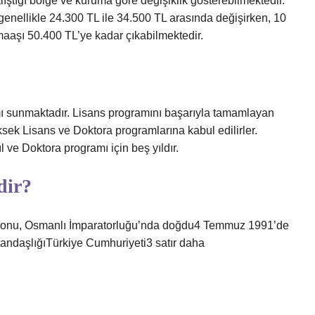
ştığı bölge ve kuruma göre değişiklik gösterebilmektedir.
enellikle 24.300 TL ile 34.500 TL arasında değişirken, 10
 maaşı 50.400 TL’ye kadar çıkabilmektedir.
ramı sunmaktadır. Lisans programını başarıyla tamamlayan
üksek Lisans ve Doktora programlarına kabul edilirler.
 ve Doktora programı için beş yıldır.
dir?
monu, Osmanlı İmparatorluğu’nda doğdu4 Temmuz 1991’de
tandaşlığıTürkiye Cumhuriyeti3 satır daha