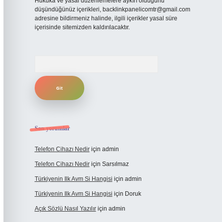
Hukuka ve yasal düzenlemelere aykırı olduğunu
düşündüğünüz içerikleri,
backlinkpanelicomtr@gmail.com
adresine bildirmeniz halinde, ilgili içerikler yasal süre
içerisinde sitemizden kaldırılacaktır.
Arama
Son yorumlar
Telefon Cihazı Nedir
için
admin
Telefon Cihazı Nedir
için
Sarsılmaz
Türkiyenin Ilk Avm Si Hangisi
için
admin
Türkiyenin Ilk Avm Si Hangisi
için
Doruk
Açık Sözlü Nasıl Yazılır
için
admin