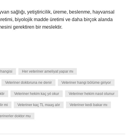
yvan sağlığı, yetiştiricilik, üreme, beslenme, hayvansal
m üretimi, biyolojik madde üretimi ve daha birçok alanda
sini gerektiren bir meslektir.
i hangisi
Her veteriner ameliyat yapar mı
Veteriner doktoruna ne denir
Veteriner hangi bölüme giriyor
tir
Veteriner hekim kaç yıl okur
Veteriner hekim nasıl olunur
ir mi
Veteriner kaç TL maaş alır
Veteriner kedi bakar mı
erinerler doktor mu