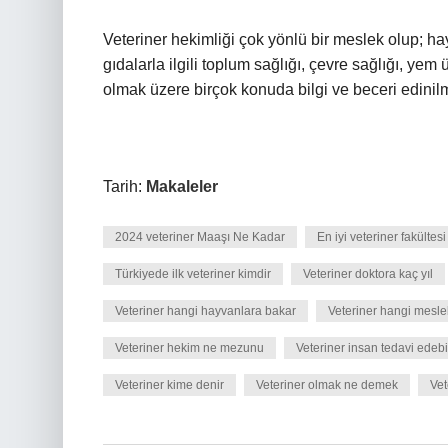
Veteriner hekimliği çok yönlü bir meslek olup; ha
gıdalarla ilgili toplum sağlığı, çevre sağlığı, ye
olmak üzere birçok konuda bilgi ve beceri edinilme
Tarih:
Makaleler
2024 veteriner Maaşı Ne Kadar
En iyi veteriner fakültes
Türkiyede ilk veteriner kimdir
Veteriner doktora kaç yıl
Veteriner hangi hayvanlara bakar
Veteriner hangi meslek
Veteriner hekim ne mezunu
Veteriner insan tedavi edebil
Veteriner kime denir
Veteriner olmak ne demek
Vet