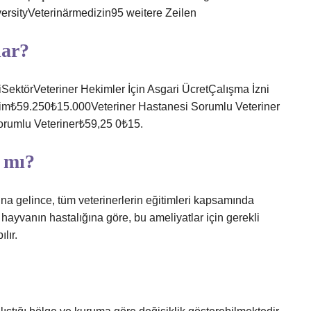
rsityVeterinärmedizin95 weitere Zeilen
dar?
siSektörVeteriner Hekimler İçin Asgari ÜcretÇalışma İzni
kim₺59.250₺15.000Veteriner Hastanesi Sorumlu Veteriner
rumlu Veteriner₺59,25 0₺15.
r mı?
a gelince, tüm veterinerlerin eğitimleri kapsamında
 hayvanın hastalığına göre, bu ameliyatlar için gerekli
lır.