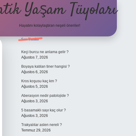
atik Yaşam Tüyoları
Hayatını kolaylaştıran neşeli öneriler!
Sidebar
Son Yazılar
tulipbet giri
Keçi burcu ne anlama gelir ?
Ağustos 7, 2026
Boyaya katılan tiner hangisi ?
Ağustos 6, 2026
Kros koşusu kaç km ?
Ağustos 5, 2026
Aberasyon nedir patolojide ?
Ağustos 3, 2026
5 basamaklı sayı kaç olur ?
Ağustos 3, 2026
Trakyalılar aslen nereli ?
Temmuz 29, 2026