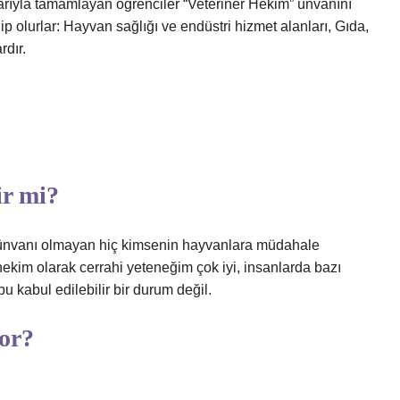
başarıyla tamamlayan öğrenciler “Veteriner Hekim” ünvanını
 olurlar: Hayvan sağlığı ve endüstri hizmet alanları, Gıda,
rdır.
ir mi?
er ünvanı olmayan hiç kimsenin hayvanlara müdahale
ekim olarak cerrahi yeteneğim çok iyi, insanlarda bazı
 kabul edilebilir bir durum değil.
yor?