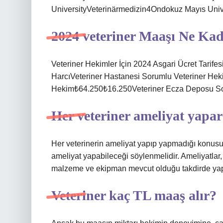
UniversityVeterinärmedizin4Ondokuz Mayıs Unive
2024 veteriner Maaşı Ne Ka
Veteriner Hekimler İçin 2024 Asgari Ücret Tarife
HarcıVeteriner Hastanesi Sorumlu Veteriner He
Hekim₺64.250₺16.250Veteriner Ecza Deposu So
Her veteriner ameliyat yapa
Her veterinerin ameliyat yapıp yapmadığı konusun
ameliyat yapabileceği söylenmelidir. Ameliyatlar,
malzeme ve ekipman mevcut olduğu takdirde yapı
Veteriner kaç TL maaş alır?