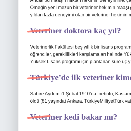
Ancak bu maaşın miktarı hekimin deneyimine, çalı
Örneğin yeni mezun bir veteriner hekimin maaşı g
yıldan fazla deneyimi olan bir veteriner hekimin
Veteriner doktora kaç yıl?
Veterinerlik Fakültesi beş yıllık bir lisans prog
öğrenciler, gereklilikleri karşılamaları halinde Y
Yüksek Lisans programı için planlanan süre üç yıl
Türkiye’de ilk veteriner kim
Sabire Aydemir1 Şubat 1910’da İnebolu, Kasta
öldü (81 yaşında) Ankara, TürkiyeMilliyetTürk va
Veteriner kedi bakar mı?