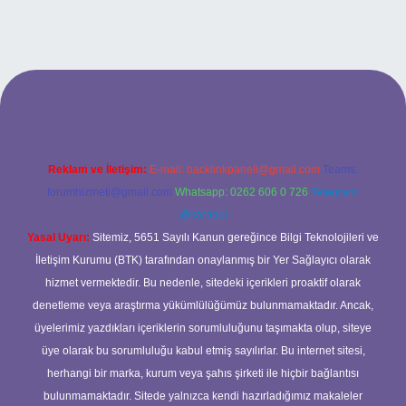
t giriş adresi
Reklam ve İletişim:
E-mail:
backlinkpaneli@gmail.com
Teams:
forumhizmeti@gmail.com
Whatsapp: 0262 606 0 726
Telegram:
@karabul
Yasal Uyarı:
Sitemiz, 5651 Sayılı Kanun gereğince Bilgi Teknolojileri ve
İletişim Kurumu (BTK) tarafından onaylanmış bir Yer Sağlayıcı olarak
hizmet vermektedir. Bu nedenle, sitedeki içerikleri proaktif olarak
denetleme veya araştırma yükümlülüğümüz bulunmamaktadır. Ancak,
üyelerimiz yazdıkları içeriklerin sorumluluğunu taşımakta olup, siteye
üye olarak bu sorumluluğu kabul etmiş sayılırlar. Bu internet sitesi,
herhangi bir marka, kurum veya şahıs şirketi ile hiçbir bağlantısı
bulunmamaktadır. Sitede yalnızca kendi hazırladığımız makaleler