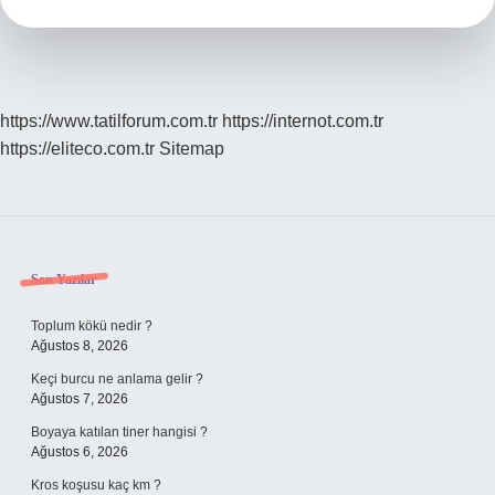
https://www.tatilforum.com.tr
https://internot.com.tr
https://eliteco.com.tr
Sitemap
Sidebar
Son Yazılar
Toplum kökü nedir ?
Ağustos 8, 2026
Keçi burcu ne anlama gelir ?
Ağustos 7, 2026
Boyaya katılan tiner hangisi ?
Ağustos 6, 2026
Kros koşusu kaç km ?