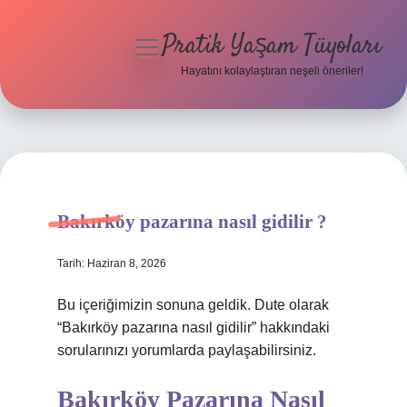
Pratik Yaşam Tüyoları
menüyü
aç
Hayatını kolaylaştıran neşeli öneriler!
Anasayfa
Gizlilik Politikası
Yasal Uyarı
Bakırköy pazarına nasıl gidilir ?
Hakkımızda
Tarih: Haziran 8, 2026
Bu içeriğimizin sonuna geldik. Dute olarak
“Bakırköy pazarına nasıl gidilir” hakkındaki
sorularınızı yorumlarda paylaşabilirsiniz.
Bakırköy Pazarına Nasıl