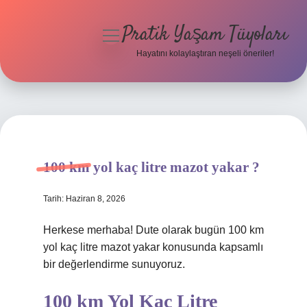
Pratik Yaşam Tüyoları
menüyü
aç
Hayatını kolaylaştıran neşeli öneriler!
Anasayfa
Gizlilik Politikası
Yasal Uyarı
100 km yol kaç litre mazot yakar ?
Hakkımızda
Tarih: Haziran 8, 2026
Herkese merhaba! Dute olarak bugün 100 km
yol kaç litre mazot yakar konusunda kapsamlı
bir değerlendirme sunuyoruz.
100 km Yol Kaç Litre