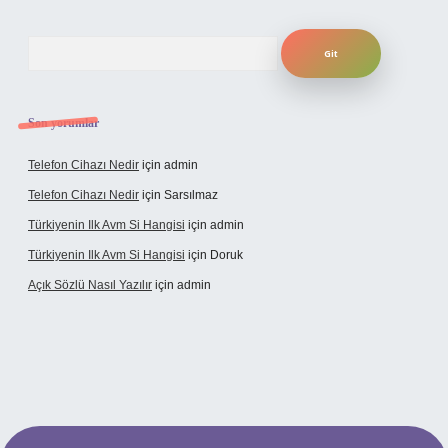
Arama
Son yorumlar
Telefon Cihazı Nedir
için
admin
Telefon Cihazı Nedir
için
Sarsılmaz
Türkiyenin Ilk Avm Si Hangisi
için
admin
Türkiyenin Ilk Avm Si Hangisi
için
Doruk
Açık Sözlü Nasıl Yazılır
için
admin
dresi