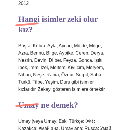
2012
Hangi isimler zeki olur
kız?
Büşra, Kübra, Ayla, Aycan, Müjde, Müge,
Azra, Bennu, Bilge, Aybike, Ceren, Derya,
Nesrin, Devin, Dilber, Feyza, Gonca, Işıltı,
İpek, İrem, İzel, Meltem, Kıvılcım, Meryem,
Nihan, Neşe, Rabia, Öznur, Serpil, Saba,
Türkü, Tilbe, Yeşim, Duru gibi isimler
kızlarıdır. Zekayı gösteren isimlere örnektir.
Umay ne demek?
Umay (veya Umay; Eski Türkçe: 𐰆𐰢𐰖;
Kazakça: Ұмай aна, Umay ana; Rusça: Ума́й