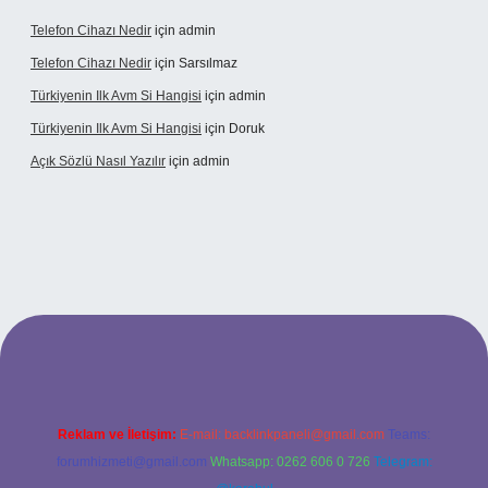
Telefon Cihazı Nedir
için
admin
Telefon Cihazı Nedir
için
Sarsılmaz
Türkiyenin Ilk Avm Si Hangisi
için
admin
Türkiyenin Ilk Avm Si Hangisi
için
Doruk
Açık Sözlü Nasıl Yazılır
için
admin
et giriş adresi
Reklam ve İletişim:
E-mail:
backlinkpaneli@gmail.com
Teams:
forumhizmeti@gmail.com
Whatsapp: 0262 606 0 726
Telegram: