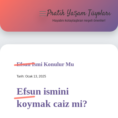
Pratik Yaşam Tüyoları
menüyü
aç
Hayatını kolaylaştıran neşeli öneriler!
Anasayfa
Gizlilik Politikası
Yasal Uyarı
Efsun Ismi Konulur Mu
Hakkımızda
Tarih: Ocak 13, 2025
Efsun ismini
koymak caiz mi?