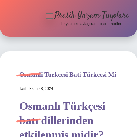
Pratik Yaşam Tüyoları
menüyü
aç
Hayatını kolaylaştıran neşeli öneriler!
Anasayfa
Gizlilik Politikası
Yasal Uyarı
Osmanli Turkcesi Bati Türkcesi Mi
Hakkımızda
Tarih: Ekim 28, 2024
Osmanlı Türkçesi
batı dillerinden
etkilenmiş midir?